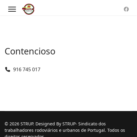
Contencioso
Telefone
916 745 017
© 2026 STRUP. Designed By STRUP- Sindicato dos
trabalhadores rodoviários e urbanos de Portugal. Todos os
direitos reservados.