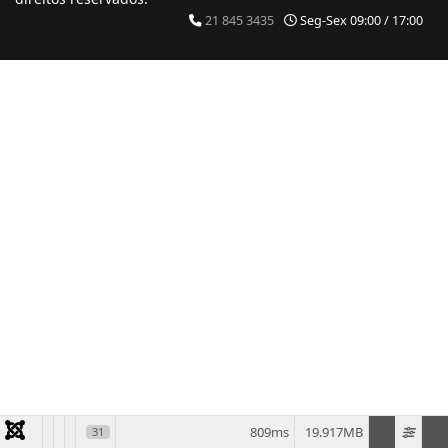
21 845 3435
Seg-Sex 09:00 / 17:00
809ms
19.917MB
31