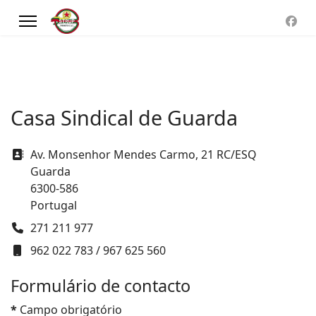
Casa Sindical de Guarda
Morada
Av. Monsenhor Mendes Carmo, 21 RC/ESQ
Guarda
6300-586
Portugal
Telefone
271 211 977
Telemóvel
962 022 783 / 967 625 560
Formulário de contacto
*
Campo obrigatório