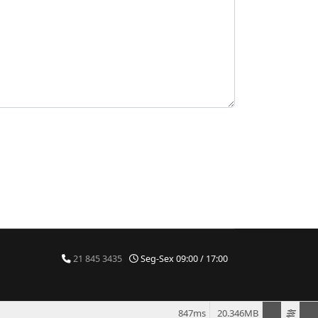
21 845 3435
Seg-Sex 09:00 / 17:00
847ms
20.346MB