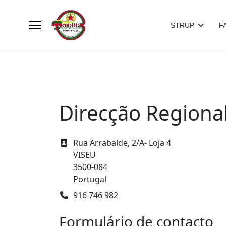
STRUP
F
Direcção Regiona
Morada
Rua Arrabalde, 2/A- Loja 4
VISEU
3500-084
Portugal
Telefone
916 746 982
Formulário de contacto