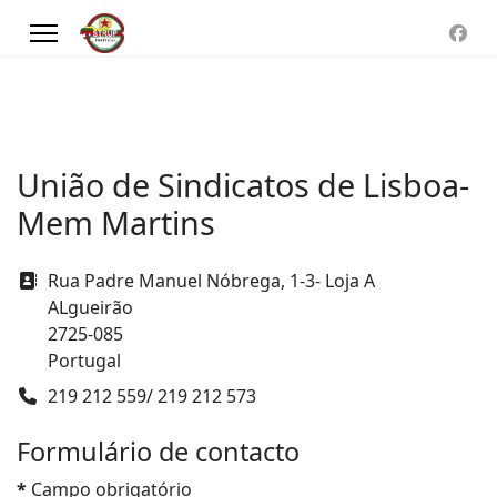
União de Sindicatos de Lisboa-
Mem Martins
Morada
Rua Padre Manuel Nóbrega, 1-3- Loja A
ALgueirão
2725-085
Portugal
Telefone
219 212 559/ 219 212 573
Formulário de contacto
*
Campo obrigatório