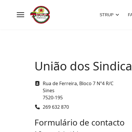
STRUP
F
União dos Sindica
Morada
Rua de Ferreira, Bloco 7 Nº4 R/C
Sines
7520-195
Telefone
269 632 870
Formulário de contacto