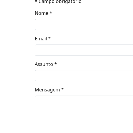
*
Campo obrigatório
Nome
*
Email
*
Assunto
*
Mensagem
*