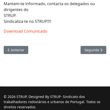
Mantem-te informado, contacta os delegados ou
dirigentes do
STRUP.
Sindicaliza-te no STRUP!!!!
Download Comunicado
Artigo anterior: Aos trabalhadores da Viação Alvorada
Artigo seguinte
Anterior
Seguinte
© 2026 STRUP. Designed By STRUP- Sindicato dos
trabalhadores rodoviários e urbanos de Portugal. Todos os
direitos reservados.