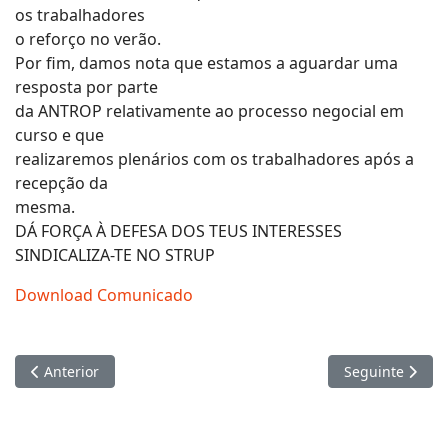
os trabalhadores
o reforço no verão.
Por fim, damos nota que estamos a aguardar uma
resposta por parte
da ANTROP relativamente ao processo negocial em
curso e que
realizaremos plenários com os trabalhadores após a
recepção da
mesma.
DÁ FORÇA À DEFESA DOS TEUS INTERESSES
SINDICALIZA-TE NO STRUP
Download Comunicado
Artigo anterior: Aos Trabalhadores da Carris
Artigo seguinte
Anterior
Seguinte